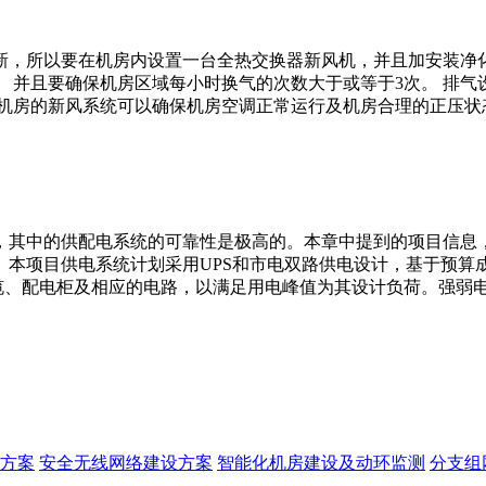
新，所以要在机房内设置一台全热交换器新风机，并且加安装净化
 并且要确保机房区域每小时换气的次数大于或等于3次。 排气
 机房的新风系统可以确保机房空调正常运行及机房合理的正压状
，其中的供配电系统的可靠性是极高的。本章中提到的项目信息，
。本项目供电系统计划采用UPS和市电双路供电设计，基于预算
线缆、配电柜及相应的电路，以满足用电峰值为其设计负荷。强弱
方案
安全无线网络建设方案
智能化机房建设及动环监测
分支组