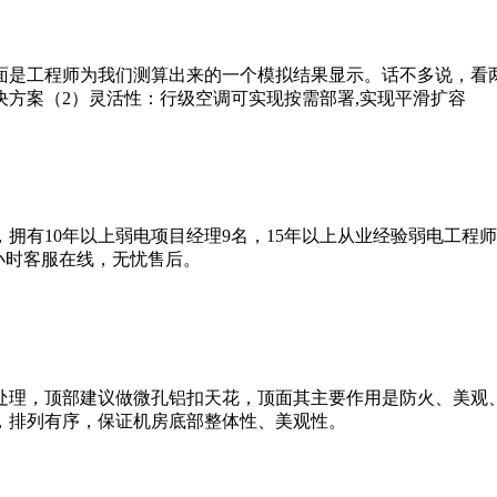
面是工程师为我们测算出来的一个模拟结果显示。话不多说，看
方案（2）灵活性：行级空调可实现按需部署,实现平滑扩容
拥有10年以上弱电项目经理9名，15年以上从业经验弱电工程
4小时客服在线，无忧售后。
处理，顶部建议做微孔铝扣天花，顶面其主要作用是防火、美观
，排列有序，保证机房底部整体性、美观性。