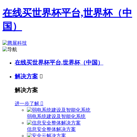
在线买世界杯平台,世界杯（中
国）
在线买世界杯平台,世界杯（中国）
解决方案

解决方案
进一步了解

弱电系统建设及智能化系统
信息安全整体解决方案