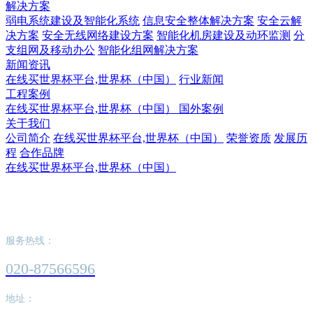
解决方案
弱电系统建设及智能化系统
信息安全整体解决方案
安全云解
决方案
安全无线网络建设方案
智能化机房建设及动环监测
分
支组网及移动办公
智能化组网解决方案
新闻资讯
在线买世界杯平台,世界杯（中国）
行业新闻
工程案例
在线买世界杯平台,世界杯（中国）
国外案例
关于我们
公司简介
在线买世界杯平台,世界杯（中国）
荣誉资质
发展历
程
合作品牌
在线买世界杯平台,世界杯（中国）
在线买世界杯平台,世界杯（中国）
服务热线：
020-87566596
地址：