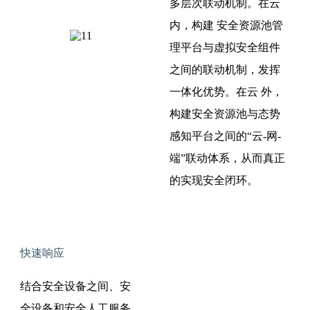
多层次联动机制。在云
内，构建 安全资源池管
理平台与虚拟安全组件
之间的联动机制，发挥
一体化优势。在云 外，
构建安全资源池与态势
感知平台之间的“云-网-
端”联动体系，从而真正
的实现安全闭环。
快速响应
结合安全设备之间、安
全设备和安全人工服务