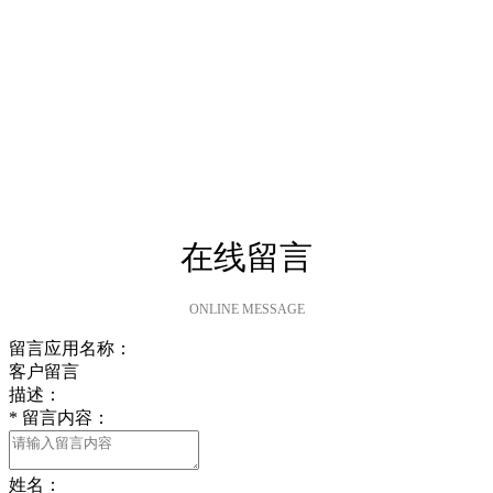
在线留言
ONLINE MESSAGE
留言应用名称：
客户留言
描述：
*
留言内容：
姓名：