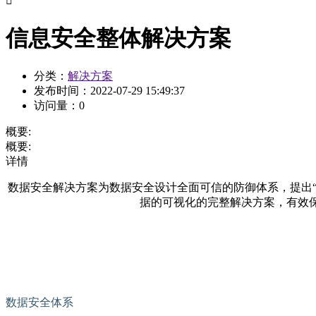

信息安全整体解决方案
分类：
解决方案
发布时间：
2022-07-29 15:49:37
访问量：
0
概要:
概要:
详情
数据安全解决方案为数据安全设计全面可信的防御体系，提出“知
据的可视化的完整解决方案，有效
数据安全体系