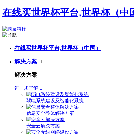
在线买世界杯平台,世界杯（中
在线买世界杯平台,世界杯（中国）
解决方案

解决方案
进一步了解

弱电系统建设及智能化系统
信息安全整体解决方案
安全云解决方案