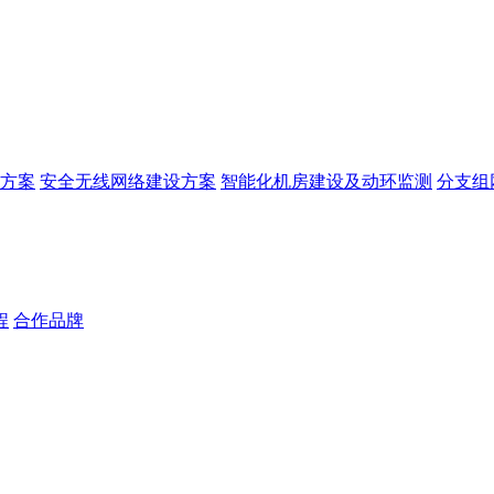
方案
安全无线网络建设方案
智能化机房建设及动环监测
分支组
程
合作品牌