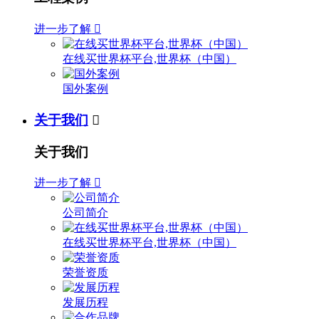
进一步了解

在线买世界杯平台,世界杯（中国）
国外案例
关于我们

关于我们
进一步了解

公司简介
在线买世界杯平台,世界杯（中国）
荣誉资质
发展历程